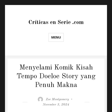
Críticas en Serie .com
MENU
Menyelami Komik Kisah
Tempo Doeloe Story yang
Penuh Makna
Author
Posted
Zoe Montgomery
on
November 3, 2024