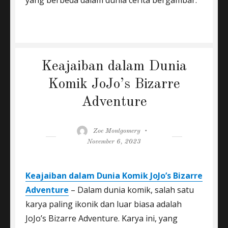
yang berbeda dalam dunia cerita bergambar.
Keajaiban dalam Dunia
Komik JoJo’s Bizarre
Adventure
Author
Posted
Zoe Montgomery
on
November 6, 2023
Keajaiban dalam Dunia Komik JoJo’s Bizarre
Adventure
– Dalam dunia komik, salah satu
karya paling ikonik dan luar biasa adalah
JoJo’s Bizarre Adventure. Karya ini, yang