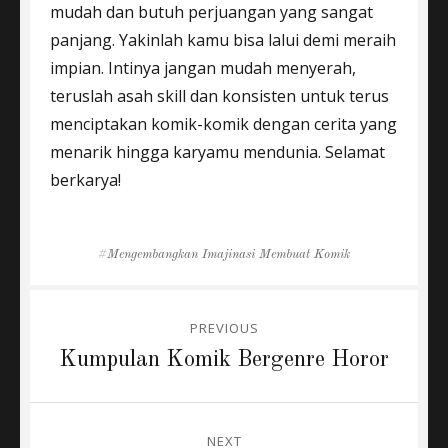
mudah dan butuh perjuangan yang sangat
panjang. Yakinlah kamu bisa lalui demi meraih
impian. Intinya jangan mudah menyerah,
teruslah asah skill dan konsisten untuk terus
menciptakan komik-komik dengan cerita yang
menarik hingga karyamu mendunia. Selamat
berkarya!
Tags
Mengembangkan Imajinasi Membuat Komik
Post
PREVIOUS
navigation
Previous
Kumpulan Komik Bergenre Horor
post:
NEXT