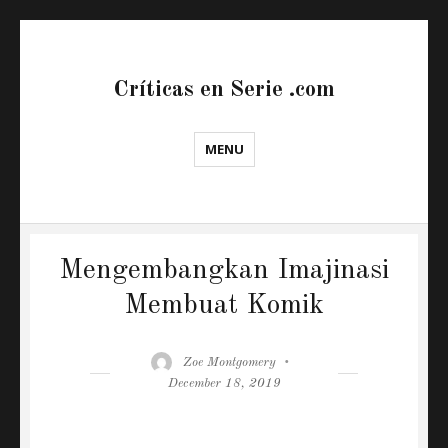
Críticas en Serie .com
MENU
Mengembangkan Imajinasi
Membuat Komik
Author
Posted
Zoe Montgomery
on
December 18, 2019