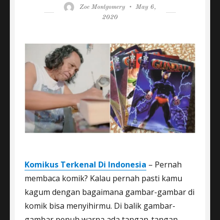
Author
Posted
Zoe Montgomery
May 6,
on
2020
Komikus Terkenal Di Indonesia
– Pernah
membaca komik? Kalau pernah pasti kamu
kagum dengan bagaimana gambar-gambar di
komik bisa menyihirmu. Di balik gambar-
gambar penuh warna ada tangan-tangan