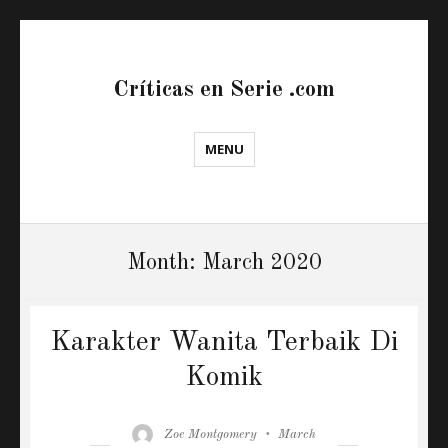
Críticas en Serie .com
MENU
Month:
March 2020
Karakter Wanita Terbaik Di
Komik
Author
Posted
Zoe Montgomery
March