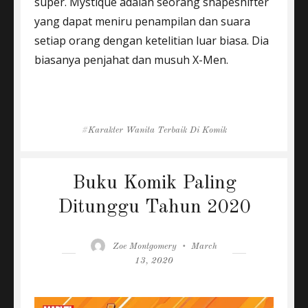
super. Mystique adalah seorang shapeshifter
yang dapat meniru penampilan dan suara
setiap orang dengan ketelitian luar biasa. Dia
biasanya penjahat dan musuh X-Men.
Tags
Karakter Wanita Terbaik Di Komik
Buku Komik Paling
Ditunggu Tahun 2020
Author
Posted
Zoe Montgomery
March
on
13, 2020