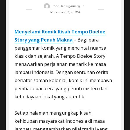
Author
Posted
Zoe Montgomery
on
November 3, 2024
Menyelami Komik Kisah Tempo Doeloe
Story yang Penuh Makna
– Bagi para
penggemar komik yang mencintai nuansa
klasik dan sejarah, A Tempo Doeloe Story
menawarkan perjalanan menarik ke masa
lampau Indonesia. Dengan sentuhan cerita
berlatar zaman kolonial, komik ini membawa
pembaca pada era yang penuh misteri dan
kebudayaan lokal yang autentik.
Setiap halaman mengungkap kisah
kehidupan masyarakat Indonesia di masa
lampau, menggambarkan nilai tradisi yang