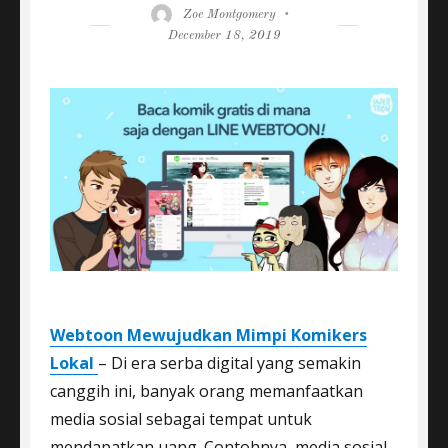
Author
Posted
Zoe Montgomery
on
December 18, 2019
Webtoon Mewujudkan Mimpi Komikers
Lokal
– Di era serba digital yang semakin
canggih ini, banyak orang memanfaatkan
media sosial sebagai tempat untuk
mendapatkan uang. Contohnya, media sosial