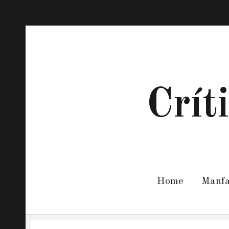
Crít
Home
Manf