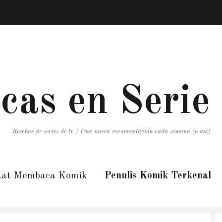
icas en Serie
Reseñas de series de tv / Una nueva recomendación cada semana (o así)
aat Membaca Komik
Penulis Komik Terkenal