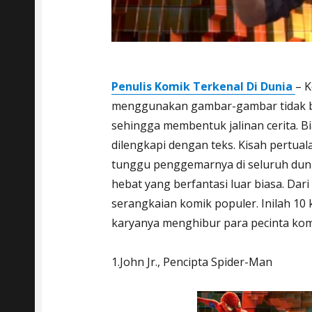
Penulis Komik Terkenal Di Dunia
– K
menggunakan gambar-gambar tidak b
sehingga membentuk jalinan cerita. Bi
dilengkapi dengan teks. Kisah pertua
tunggu penggemarnya di seluruh dunia
hebat yang berfantasi luar biasa. Dar
serangkaian komik populer. Inilah 10
karyanya menghibur para pecinta kom
1.John Jr., Pencipta Spider-Man