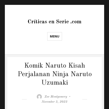
Críticas en Serie .com
MENU
Komik Naruto Kisah
Perjalanan Ninja Naruto
Uzumaki
Author
Posted
Zoe Montgomery
on
November 5, 2023