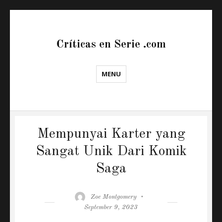
Críticas en Serie .com
MENU
Mempunyai Karter yang
Sangat Unik Dari Komik
Saga
Author
Posted
Zoe Montgomery
on
September 9, 2023