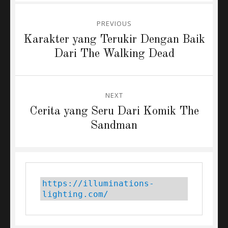
Post
PREVIOUS
navigation
Previous
Karakter yang Terukir Dengan Baik
post:
Dari The Walking Dead
NEXT
Next
Cerita yang Seru Dari Komik The
post:
Sandman
https://illuminations-
lighting.com/