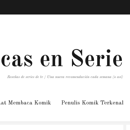
icas en Serie
Reseñas de series de tv / Una nueva recomendación cada semana (o así)
aat Membaca Komik
Penulis Komik Terkenal