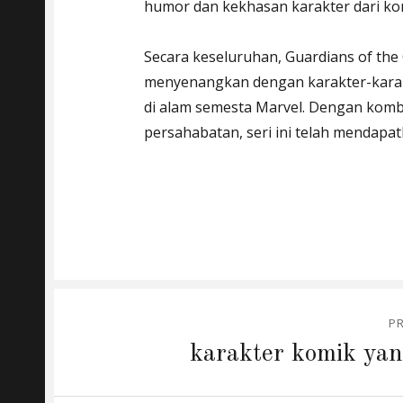
humor dan kekhasan karakter dari ko
Secara keseluruhan, Guardians of the 
menyenangkan dengan karakter-karak
di alam semesta Marvel. Dengan kombi
persahabatan, seri ini telah mendapa
Post
P
navigation
Previous
karakter komik yan
post: