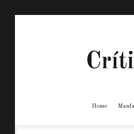
Crít
Home
Manf