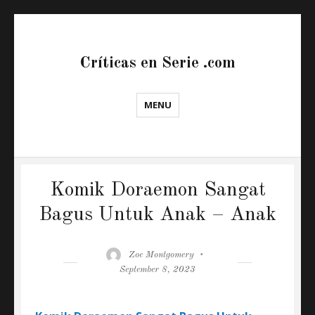
Críticas en Serie .com
MENU
Komik Doraemon Sangat
Bagus Untuk Anak – Anak
Author
Posted
Zoe Montgomery
on
September 8, 2023