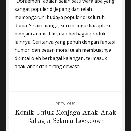
“Doraemon” adalah salah satu waralaba yang
sangat populer di Jepang dan telah
memengaruhi budaya populer di seluruh
dunia. Selain manga, seri ini juga diadaptasi
menjadi anime, film, dan berbagai produk
lainnya. Ceritanya yang penuh dengan fantasi,
humor, dan pesan moral telah membuatnya
dicintai oleh berbagai kalangan, termasuk
anak-anak dan orang dewasa.
Post
PREVIOUS
navigation
Previous
Komik Untuk Menjaga Anak-Anak
post:
Bahagia Selama Lockdown