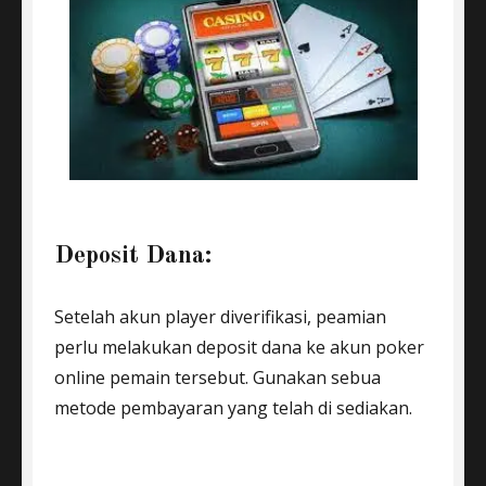
Deposit Dana:
Setelah akun player diverifikasi, peamian
perlu melakukan deposit dana ke akun poker
online pemain tersebut. Gunakan sebua
metode pembayaran yang telah di sediakan.