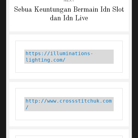
NEXT
Next
Sebua Keuntungan Bermain Idn Slot
post:
dan Idn Live
https://illuminations-
lighting.com/
http://www.crossstitchuk.com
/