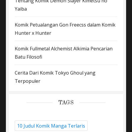
Tentang Komik Demon Slayer Kimetsu no
Yaiba
Komik Petualangan Gon Freecss dalam Komik
Hunter x Hunter
Komik Fullmetal Alchemist Alkimia Pencarian
Batu Filosofi
Cerita Dari Komik Tokyo Ghoul yang
Terpopuler
TAGS
10 Judul Komik Manga Terlaris