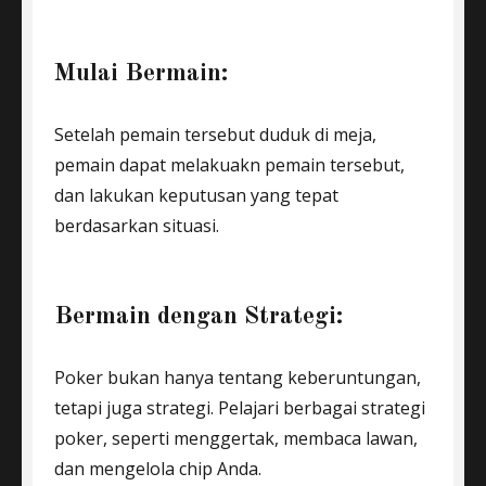
Mulai Bermain:
Setelah pemain tersebut duduk di meja,
pemain dapat melakuakn pemain tersebut,
dan lakukan keputusan yang tepat
berdasarkan situasi.
Bermain dengan Strategi:
Poker bukan hanya tentang keberuntungan,
tetapi juga strategi. Pelajari berbagai strategi
poker, seperti menggertak, membaca lawan,
dan mengelola chip Anda.