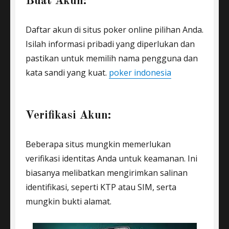
Buat Akun:
Daftar akun di situs poker online pilihan Anda.
Isilah informasi pribadi yang diperlukan dan
pastikan untuk memilih nama pengguna dan
kata sandi yang kuat.
poker indonesia
Verifikasi Akun:
Beberapa situs mungkin memerlukan
verifikasi identitas Anda untuk keamanan. Ini
biasanya melibatkan mengirimkan salinan
identifikasi, seperti KTP atau SIM, serta
mungkin bukti alamat.