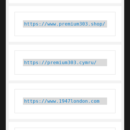
https://www.premium303.shop/
https://premium303.cymru/
https://www.1947london.com