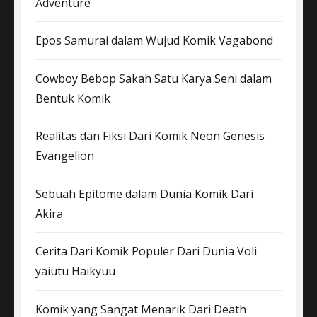
Adventure
Epos Samurai dalam Wujud Komik Vagabond
Cowboy Bebop Sakah Satu Karya Seni dalam
Bentuk Komik
Realitas dan Fiksi Dari Komik Neon Genesis
Evangelion
Sebuah Epitome dalam Dunia Komik Dari
Akira
Cerita Dari Komik Populer Dari Dunia Voli
yaiutu Haikyuu
Komik yang Sangat Menarik Dari Death