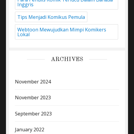
Inggris
Tips Menjadi Komikus Pemula
Webtoon Mewujudkan Mimpi Komikers
Lokal
ARCHIVES
November 2024
November 2023
September 2023
January 2022