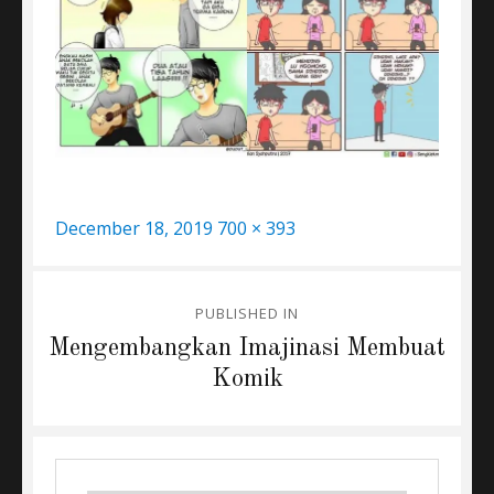
Posted
Full
December 18, 2019
700 × 393
on
size
Post
PUBLISHED IN
navigation
Mengembangkan Imajinasi Membuat
Komik