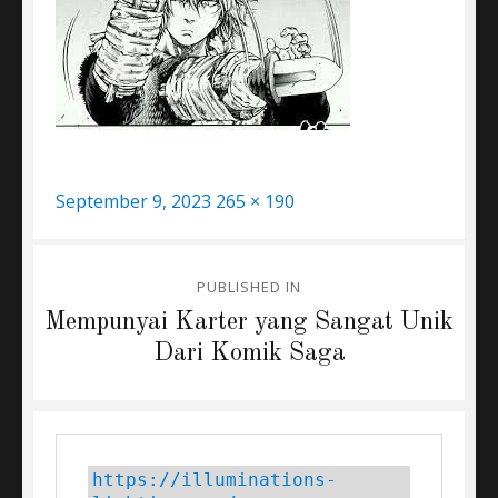
Posted
Full
September 9, 2023
265 × 190
on
size
Post
PUBLISHED IN
navigation
Mempunyai Karter yang Sangat Unik
Dari Komik Saga
https://illuminations-