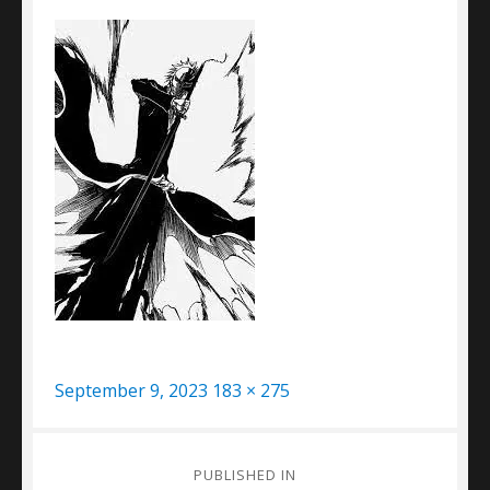
Posted
Full
September 9, 2023
183 × 275
on
size
Post
PUBLISHED IN