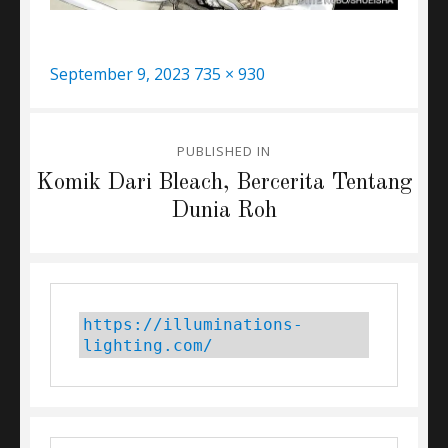
Posted
Full
September 9, 2023
735 × 930
on
size
Post
PUBLISHED IN
navigation
Komik Dari Bleach, Bercerita Tentang
Dunia Roh
https://illuminations-
lighting.com/