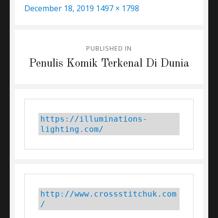
Posted
Full
December 18, 2019
1497 × 1798
on
size
Post
PUBLISHED IN
navigation
Penulis Komik Terkenal Di Dunia
https://illuminations-
lighting.com/
http://www.crossstitchuk.com
/