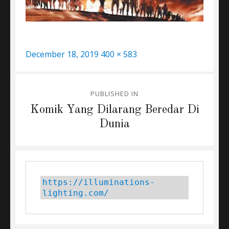
Posted
Full
December 18, 2019
400 × 583
on
size
Post
PUBLISHED IN
navigation
Komik Yang Dilarang Beredar Di
Dunia
https://illuminations-
lighting.com/