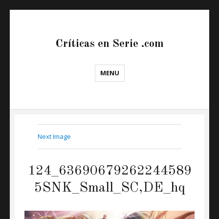
Críticas en Serie .com
MENU
Next Image
124_63690679262244589
5SNK_Small_SC,DE_hq