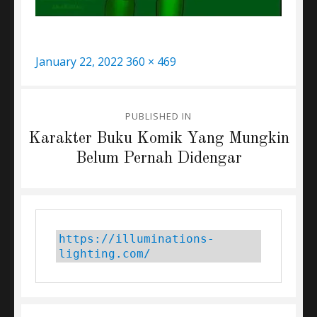
Posted
Full
January 22, 2022
360 × 469
on
size
Post
PUBLISHED IN
navigation
Karakter Buku Komik Yang Mungkin
Belum Pernah Didengar
https://illuminations-
lighting.com/