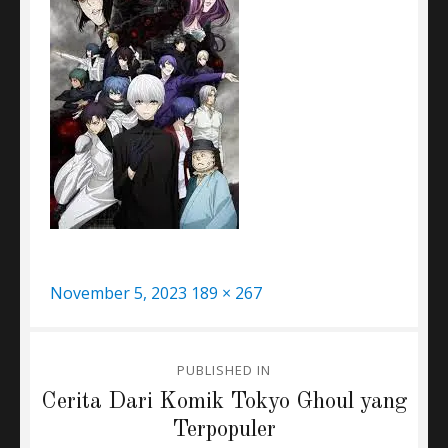
Posted
Full
November 5, 2023
189 × 267
on
size
Post
PUBLISHED IN
navigation
Cerita Dari Komik Tokyo Ghoul yang
Terpopuler