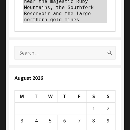
near the majestic Ruby 
Mountains, the Southfork 
Reservoir and the large 
northern gold mines
SEARC
Search
for:
August 2026
M
T
W
T
F
S
S
1
2
3
4
5
6
7
8
9