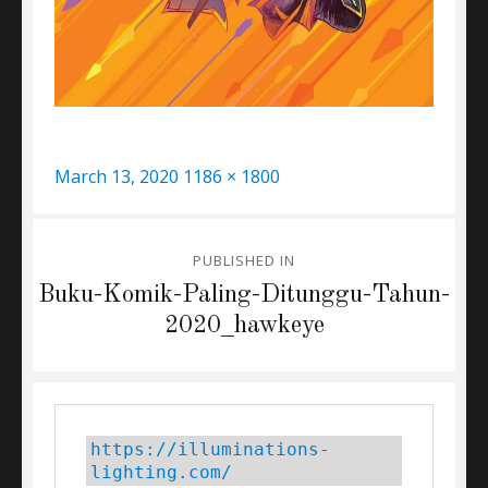
Posted
Full
March 13, 2020
1186 × 1800
on
size
Post
PUBLISHED IN
navigation
Buku-Komik-Paling-Ditunggu-Tahun-
2020_hawkeye
https://illuminations-
lighting.com/