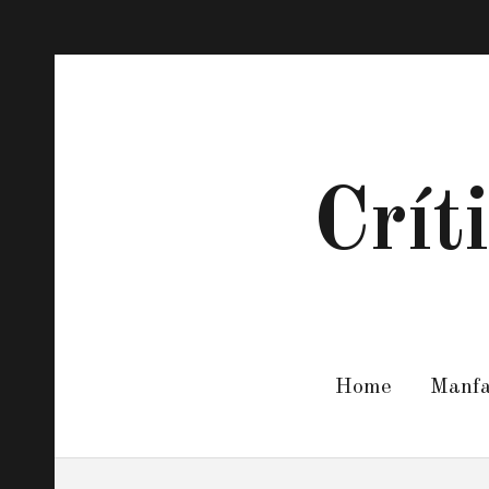
Crít
Home
Manf