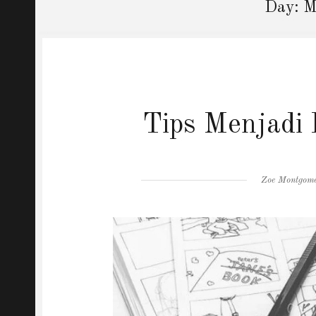
Day:
M
Tips Menjadi
Author
Zoe Montgom