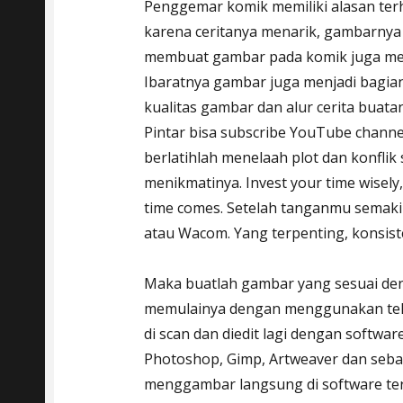
Penggemar komik memiliki alasan terh
karena ceritanya menarik, gambarnya 
membuat gambar pada komik juga menj
Ibaratnya gambar juga menjadi bagian
kualitas gambar dan alur cerita buat
Pintar bisa subscribe YouTube channe
berlatihlah menelaah plot dan konflik s
menikmatinya. Invest your time wisely
time comes. Setelah tanganmu semakin
atau Wacom. Yang terpenting, konsiste
Maka buatlah gambar yang sesuai den
memulainya dengan menggunakan tekni
di scan dan diedit lagi dengan softwar
Photoshop, Gimp, Artweaver dan sebaga
menggambar langsung di software ter