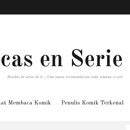
icas en Serie
Reseñas de series de tv / Una nueva recomendación cada semana (o así)
aat Membaca Komik
Penulis Komik Terkenal