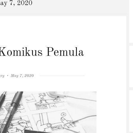
ay 7, 2020
 Komikus Pemula
Posted
ery
May 7, 2020
on