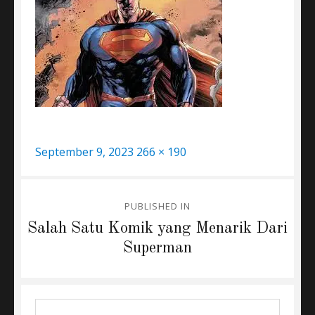
Posted
Full
September 9, 2023
266 × 190
on
size
Post
PUBLISHED IN
navigation
Salah Satu Komik yang Menarik Dari
Superman