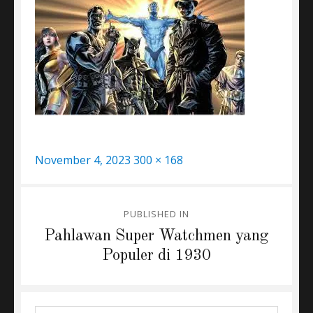
Posted
Full
November 4, 2023
300 × 168
on
size
Post
PUBLISHED IN
navigation
Pahlawan Super Watchmen yang
Populer di 1930