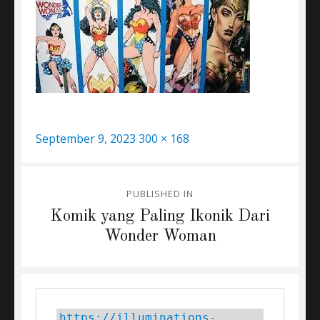
Posted
Full
September 9, 2023
300 × 168
on
size
Post
PUBLISHED IN
navigation
Komik yang Paling Ikonik Dari
Wonder Woman
https://illuminations-