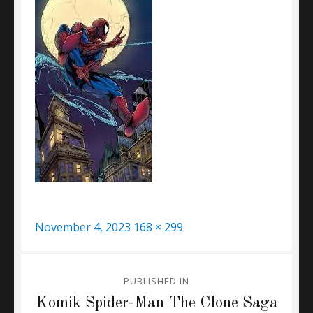
Posted
Full
November 4, 2023
168 × 299
on
size
Post
PUBLISHED IN
navigation
Komik Spider-Man The Clone Saga