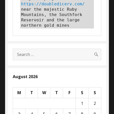
https://doubledicerv.com/
near the majestic Ruby 
Mountains, the Southfork 
Reservoir and the large 
northern gold mines
SEARC
Search
for:
August 2026
M
T
W
T
F
S
S
1
2
3
4
5
6
7
8
9