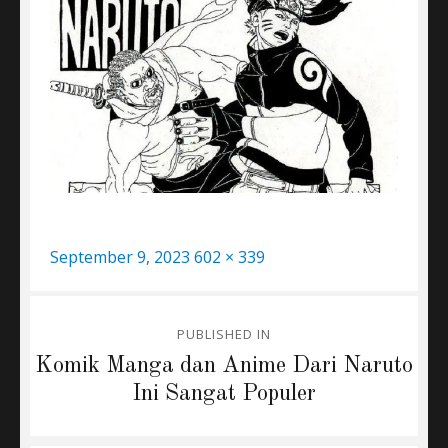
Posted
Full
September 9, 2023
602 × 339
on
size
Post
PUBLISHED IN
navigation
Komik Manga dan Anime Dari Naruto
Ini Sangat Populer